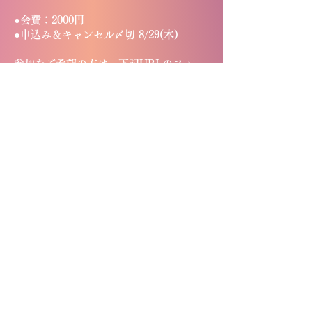
●会費：2000円
●申込み＆キャンセル〆切 8/29(木)
参加をご希望の方は、下記URLのフォー
ムよりお申し込みください。
https://docs.google.com/.../1jXAXdo2vX
qqtfDkmoDCnlcs.../edit
Previous
Home
Next
©2025 by Rucker Gospel Ministries ,
Tokyo JAPAN All Rights Reserved