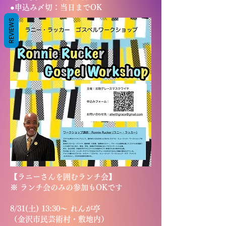
●申込み〆切：当日までOK
REVIEWS
【ラニーさんを囲むランチ会】
※ ランチ会のみの参加もOKです
8/31(土) 13:30〜 れんが亭
（金沢市民芸術村・敷地内）