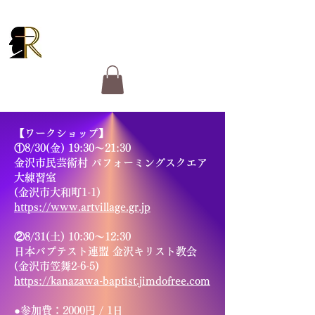
RUCKER GOSPEL
MINISTRIES
【ワークショップ】
①8/30(金) 19:30～21:30
金沢市民芸術村 パフォーミングスクエア
大練習室
(金沢市大和町1-1)
https://www.artvillage.gr.jp
②8/31(土) 10:30～12:30
日本バプテスト連盟 金沢キリスト教会
(金沢市笠舞2-6-5)
https://kanazawa-baptist.jimdofree.com
●参加費：2000円 / 1日